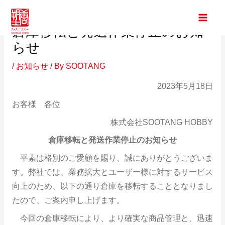
内
Main
Post
容
倉庫移転と発送作業停止のお知
Men
navigation
を
らせ
ス
キ
/
お知らせ
/ By
SOOTANG
ッ
2023年5月18日
プ
お客様 各位
株式会社SOOTANG HOBBY
倉庫移転と発送作業停止のお知らせ
平素は格別のご愛顧を賜り、誠にありがとうございま
す。弊社では、業務拡大とユーザー様に対するサービス
向上のため、以下の通り倉庫を移転することとなりまし
たので、ご案内申し上げます。
今回の倉庫移転により、より確実な商品管理と、迅速