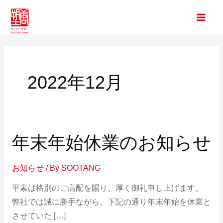
内
Main
容
Men
を
ス
キ
ッ
2022年12月
プ
年末年始休業のお知らせ
年
末
年
お知らせ
/ By
SOOTANG
始
平素は格別のご高配を賜り、厚く御礼申し上げます。
休
弊社では誠に勝手ながら、下記の通り年末年始を休業と
業
させていた […]
の